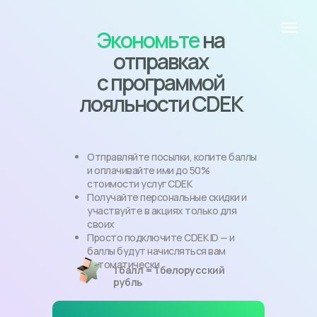
Экономьте
на
отправках
с программой
лояльности CDEK
Отправляйте посылки, копите баллы
и оплачивайте ими до 50%
стоимости услуг CDEK
Получайте персональные скидки и
участвуйте в акциях только для
своих
Просто подключите CDEK ID — и
баллы будут начисляться вам
автоматически
1 балл = 1 белорусский
рубль