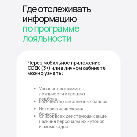
Где отслеживать
информацию
по программе
лояльности
Через мобильное приложение
CDEK (3+) или в личном кабинете
можно узнать:
Уровень программы
лояльности и процент
кешбэка
Количество накопленных баллов
Историю начисления
бонусов
Список всех действующих акций,
наличие персональных купонов
и промокодов