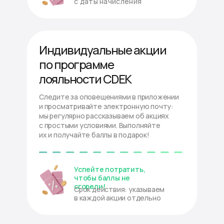
с даты начисления
Индивидуальные акции
по программе
лояльности CDEK
Следите за оповещениями в приложении
и просматривайте электронную почту:
мы регулярно рассказываем об акциях
с простыми условиями. Выполняйте
их и получайте баллы в подарок!
Успейте потратить,
чтобы баллы не
сгорели!
Срок действия: указываем
в каждой акции отдельно